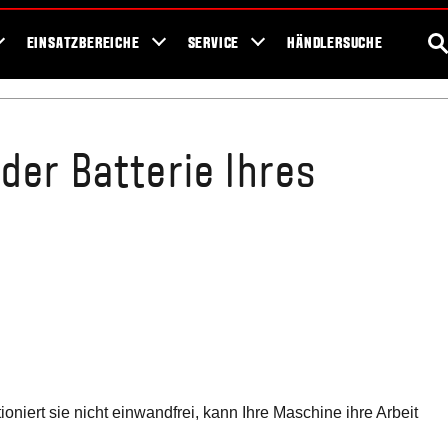
ews
Events
Fans
Showroom
Konfigurator
Bodengesundheit
S
EINSATZBEREICHE
SERVICE
HÄNDLERSUCHE
der Batterie Ihres
ioniert sie nicht einwandfrei, kann Ihre Maschine ihre Arbeit