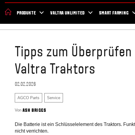
Valtra
Jobs
Geschichte
Nachhaltigkeit
Aktionen
Blog
N
PRODUKTE
VALTRA UNLIMITED
SMART FARMING
Startseite
Blog
Tipps zum Überprüfen 
Valtra Traktors
02.02.2026
AGCO Parts
Service
Von
ASH BRIGGS
Die Batterie ist ein Schlüsselelement des Traktors. Funkt
nicht verrichten.