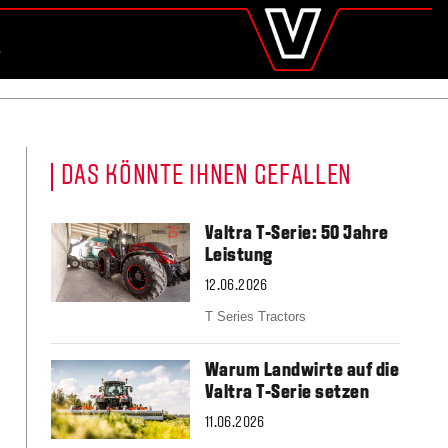
valtra
.de
Global
UCHE
Europe
Austria
Belgium
Czech Republic
Denmark
DAS KÖNNTE IHNEN GEFALLEN
Estonia
Finland
France
Valtra T-Serie: 50 Jahre
Germany
Leistung
Hungary
12.06.2026
Italy
Latvia
T Series Tractors
Lithuania
The Netherlands
Warum Landwirte auf die
Norway
Valtra T-Serie setzen
Poland
11.06.2026
Portugal