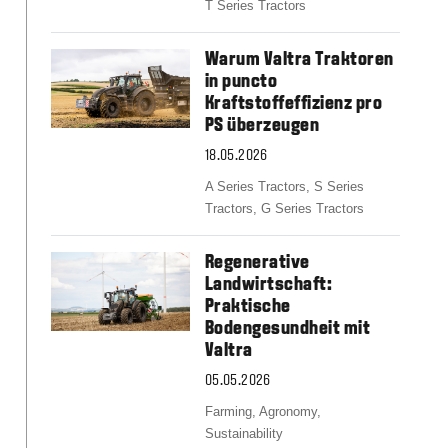
Slovakia
T Series Tractors
Spain
Sweden
Warum Valtra Traktoren
United Kingdom
in puncto
Eastern Europe
Kraftstoffeffizienz pro
Україна
PS überzeugen
South America
18.05.2026
Brazil
A Series Tractors,
S Series
Middle East
Tractors,
G Series Tractors
United Arab Emirates
Africa
Regenerative
English
Landwirtschaft:
Asia
Praktische
China
Bodengesundheit mit
Valtra
Australia
Australia & New Zealand
05.05.2026
Farming,
Agronomy,
Sustainability