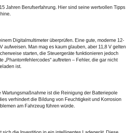
15 Jahren Berufserfahrung. Hier sind seine wertvollen Tipps
hine.
inem Digitalmultimeter überprüfen. Eine gute, moderne 12-
,8 V aufweisen. Man mag es kaum glauben, aber 11,8 V gelten
cherweise starten, die Steuergeräte funktionieren jedoch
 „Phantomfehlercodes“ auftreten – Fehler, die gar nicht
laden ist.
e Wartungsmaßnahme ist die Reinigung der Batteriepole
 dies verhindert die Bildung von Feuchtigkeit und Korrosion
roblemen am Fahrzeug führen würde.
sich die Investition in ein intelligentes Ladegerät. Diese