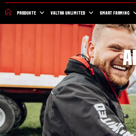
Valtra
Jobs
Geschichte
Nachhaltigkeit
Aktionen
Blog
N
PRODUKTE
VALTRA UNLIMITED
SMART FARMING
A