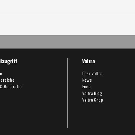
lzugriff
Valtra
te
Über Valtra
bereiche
News
 & Reparatur
Fans
Valtra Blog
Valtra Shop