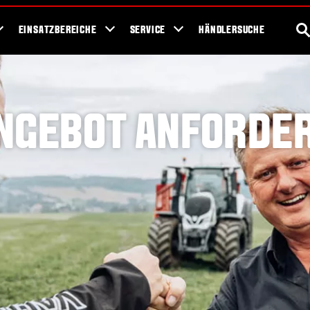
ews
Events
Fans
Showroom
Konfigurator
Bodengesundheit
S
EINSATZBEREICHE
SERVICE
HÄNDLERSUCHE
NGEBOT ANFORDE