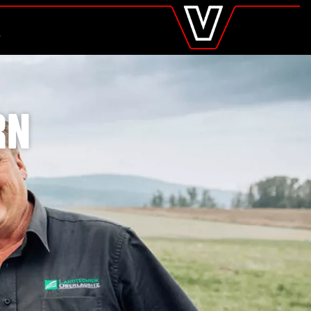
valtra
.de
Global
UCHE
Europe
Austria
Belgium
Czech Republic
Denmark
RN
Estonia
Finland
France
Germany
Hungary
Italy
Latvia
Lithuania
The Netherlands
Norway
Poland
Portugal