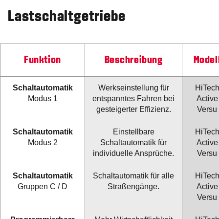
Lastschaltgetriebe
Funktion
Beschreibung
Model
Schaltautomatik
Werkseinstellung für
HiTec
Modus 1
entspanntes Fahren bei
Active
gesteigerter Effizienz.
Versu
Schaltautomatik
Einstellbare
HiTec
Modus 2
Schaltautomatik für
Active
individuelle Ansprüche.
Versu
Schaltautomatik
Schaltautomatik für alle
HiTec
Gruppen C / D
Straßengänge.
Active
Versu