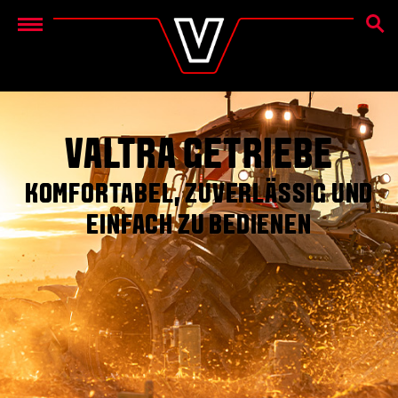
SUCH
Menu
VALTRA GETRIEBE
KOMFORTABEL, ZUVERLÄSSIG UND
EINFACH ZU BEDIENEN