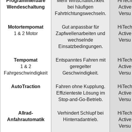
Programmierbare
Mehr Wirtschaftlichkeit
HiTec
Wendeschaltung
bei häufigen
Active
Fahrtrichtungswechseln.
Versu
Motortempomat
Gut anpassbar für
HiTec
1 & 2 Motor
Zapfwellenarbeiten und
Active
wechselnde
Versu
Einsatzbedingungen.
Tempomat
Entspanntes Fahren mit
HiTec
1 & 2
geregelter
Active
Fahrgeschwindigkeit
Geschwindigkeit.
Versu
AutoTraction
Fahren ohne Kupplung.
HiTec
Effizienteste Lösung im
Active
Stop-and-Go-Betrieb.
Versu
Allrad-
Verhindert Schlupf bei
HiTec
Anfahrautomatik
Hinterradantrieb.
Active
Versu