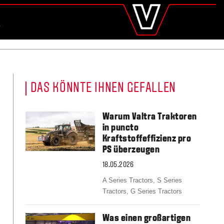
valtra
.de
Global
UCHE
Europe
Austria
Belgium
Czech Republic
Denmark
DAS KÖNNTE IHNEN GEFALLEN
Estonia
Finland
France
Warum Valtra Traktoren
Germany
in puncto
Hungary
Kraftstoffeffizienz pro
Italy
PS überzeugen
Latvia
18.05.2026
Lithuania
The Netherlands
A Series Tractors,
S Series
Norway
Tractors,
G Series Tractors
Poland
Portugal
Was einen großartigen