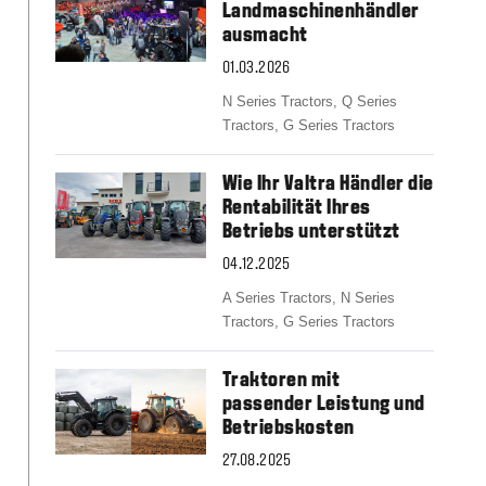
Slovakia
Landmaschinenhändler
Spain
ausmacht
Sweden
01.03.2026
United Kingdom
Eastern Europe
N Series Tractors,
Q Series
Tractors,
G Series Tractors
Україна
South America
Wie Ihr Valtra Händler die
Brazil
Rentabilität Ihres
Middle East
Betriebs unterstützt
United Arab Emirates
04.12.2025
Africa
English
A Series Tractors,
N Series
Tractors,
G Series Tractors
Asia
China
Traktoren mit
Australia
passender Leistung und
Australia & New Zealand
Betriebskosten
27.08.2025