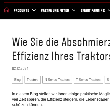
Valtra
Jobs
Geschichte
Nachhaltigkeit
Aktionen
Blog
N
PRODUKTE
VALTRA UNLIMITED
SMART FARMING
Startseite
Blog
Wie Sie die Abschmier
Effizienz Ihres Trakto
02.12.2024
Blog
Tractors
N Series Tractors
T Series Tractors
S 
In diesem Blog stellen wir Ihnen einige praktische Möglic
viel Zeit sparen, die Effizienz steigern, die Lebensdaue
schützen können.