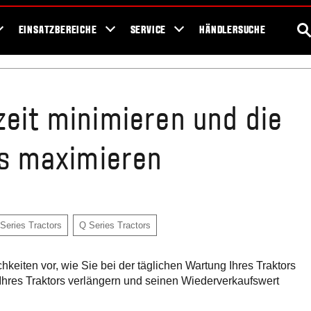
ews
Events
Fans
Showroom
Konfigurator
Bodengesundheit
S
EINSATZBEREICHE
SERVICE
HÄNDLERSUCHE
zeit minimieren und die
rs maximieren
Series Tractors
Q Series Tractors
hkeiten vor, wie Sie bei der täglichen Wartung Ihres Traktors
r Ihres Traktors verlängern und seinen Wiederverkaufswert