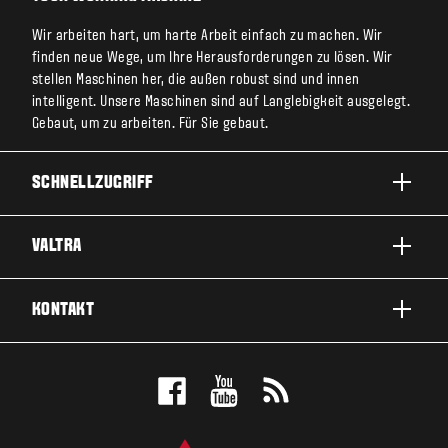
Wir arbeiten hart, um harte Arbeit einfach zu machen. Wir
finden neue Wege, um Ihre Herausforderungen zu lösen. Wir
stellen Maschinen her, die außen robust sind und innen
intelligent. Unsere Maschinen sind auf Langlebigkeit ausgelegt.
Gebaut, um zu arbeiten. Für Sie gebaut.
SCHNELLZUGRIFF
PRODUKTE
VALTRA
EINSATZBEREICHE
ÜBER VALTRA
KONTAKT
SERVICE & REPARATUR
NEWS
KONTAKTIEREN SIE UNS
FANS
PROBEFAHRT MACHEN
VALTRA BLOG
ANGEBOT ANFORDERN