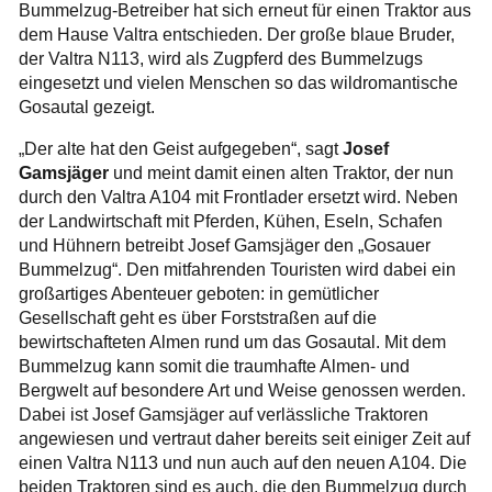
Bummelzug-Betreiber hat sich erneut für einen Traktor aus
dem Hause Valtra entschieden. Der große blaue Bruder,
der Valtra N113, wird als Zugpferd des Bummelzugs
eingesetzt und vielen Menschen so das wildromantische
Gosautal gezeigt.
„Der alte hat den Geist aufgegeben“, sagt
Josef
Gamsjäger
und meint damit einen alten Traktor, der nun
durch den Valtra A104 mit Frontlader ersetzt wird. Neben
der Landwirtschaft mit Pferden, Kühen, Eseln, Schafen
und Hühnern betreibt Josef Gamsjäger den „Gosauer
Bummelzug“. Den mitfahrenden Touristen wird dabei ein
großartiges Abenteuer geboten: in gemütlicher
Gesellschaft geht es über Forststraßen auf die
bewirtschafteten Almen rund um das Gosautal. Mit dem
Bummelzug kann somit die traumhafte Almen- und
Bergwelt auf besondere Art und Weise genossen werden.
Dabei ist Josef Gamsjäger auf verlässliche Traktoren
angewiesen und vertraut daher bereits seit einiger Zeit auf
einen Valtra N113 und nun auch auf den neuen A104. Die
beiden Trakto­ren sind es auch, die den Bummelzug durch