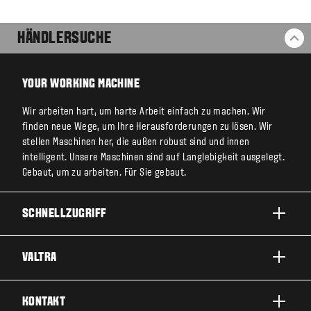
HÄNDLERSUCHE
ZU
YOUR WORKING MACHINE
Wir arbeiten hart, um harte Arbeit einfach zu machen. Wir
finden neue Wege, um Ihre Herausforderungen zu lösen. Wir
stellen Maschinen her, die außen robust sind und innen
intelligent. Unsere Maschinen sind auf Langlebigkeit ausgelegt.
Gebaut, um zu arbeiten. Für Sie gebaut.
SCHNELLZUGRIFF
PRODUKTE
VALTRA
EINSATZBEREICHE
ÜBER VALTRA
KONTAKT
SERVICE & REPARATUR