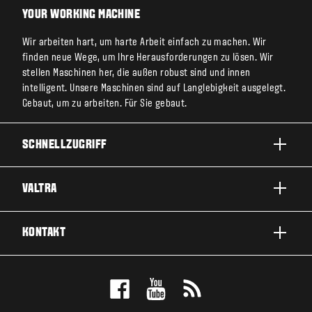
YOUR WORKING MACHINE
Wir arbeiten hart, um harte Arbeit einfach zu machen. Wir
finden neue Wege, um Ihre Herausforderungen zu lösen. Wir
stellen Maschinen her, die außen robust sind und innen
intelligent. Unsere Maschinen sind auf Langlebigkeit ausgelegt.
Gebaut, um zu arbeiten. Für Sie gebaut.
SCHNELLZUGRIFF
PRODUKTE
VALTRA
EINSATZBEREICHE
ÜBER VALTRA
KONTAKT
SERVICE & REPARATUR
NEWS
KONTAKTIEREN SIE UNS
FANS
PROBEFAHRT MACHEN
VALTRA BLOG