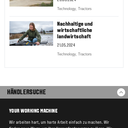
23.05.2024
Technology,
Tractors
Nachhaltige und
wirtschaftliche
landwirtschaft
21.05.2024
Technology,
Tractors
HÄNDLERSUCHE
ZU
YOUR WORKING MACHINE
Wir arbeiten hart, um harte Arbeit einfach zu machen. Wir