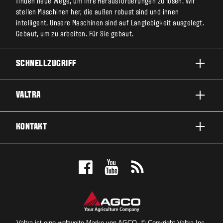
finden neue Wege, um Ihre Herausforderungen zu lösen. Wir
stellen Maschinen her, die außen robust sind und innen
intelligent. Unsere Maschinen sind auf Langlebigkeit ausgelegt.
Gebaut, um zu arbeiten. Für Sie gebaut.
SCHNELLZUGRIFF
PRODUKTE
VALTRA
EINSATZBEREICHE
ÜBER VALTRA
KONTAKT
SERVICE & REPARATUR
NEWS
KONTAKTIEREN SIE UNS
FANS
PROBEFAHRT MACHEN
VALTRA BLOG
ANGEBOT ANFORDERN
VALTRA SHOP
HÄNDLERSUCHE
Valtra ist eine weltweite Marke von AGCO. © Copyright Valtra Inc.