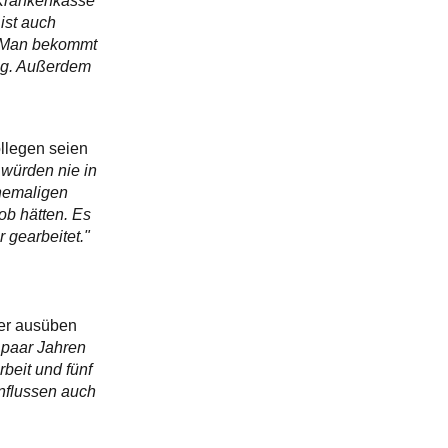
 Krankenkasse
ist auch
t. Man bekommt
rtig. Außerdem
Kollegen seien
würden nie in
ehemaligen
ob hätten. Es
r gearbeitet."
ter ausüben
 paar Jahren
beit und fünf
influssen auch