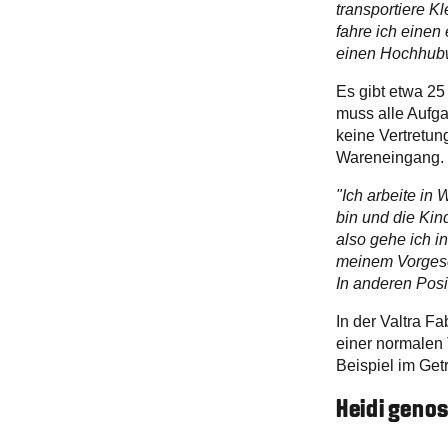
transportiere K
fahre ich einen
einen Hochhubw
Es gibt etwa 25
muss alle Aufga
keine Vertretun
Wareneingang.
"Ich arbeite in
bin und die Kin
also gehe ich i
meinem Vorgeset
In anderen Posi
In der Valtra F
einer normalen 
Beispiel im Get
Heidi geno