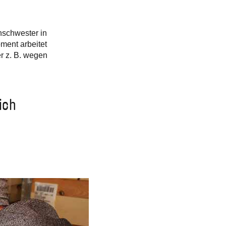
Slovakia
Spain
Sweden
nschwester in
United Kingdom
oment arbeitet
Eastern Europe
er z. B. wegen
Україна
South America
Brazil
Middle East
ich
United Arab Emirates
Africa
English
Asia
China
Australia
Australia & New Zealand