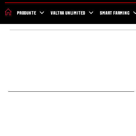
Valtra
Jobs
Geschichte
Nachhaltigkeit
Aktionen
Blog
N
PRODUKTE
VALTRA UNLIMITED
SMART FARMING
Startseite
Über Valtra
Karriere