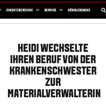
ews
Events
Fans
Showroom
Konfigurator
Bodengesundheit
S
EINSATZBEREICHE
SERVICE
HÄNDLERSUCHE
HEIDI WECHSELTE
IHREN BERUF VON DER
KRANKENSCHWESTER
ZUR
MATERIALVERWALTERIN