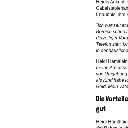
Heidis Ankunft b
Gabelstaplerfah
Erlaubnis, ihre
"Ich war seit e
Bereich schon a
derzeitiger Vor
Telefon statt. 
in der häuslich
Heidi Hämäläine
meine Arbeit se
von Umgebung a
als Kind habe ic
Gold. Mein Vat
Die Vorteil
gut
Heidi Hämäläine