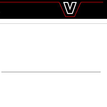
valtra
.de
Global
UCHE
Europe
Austria
Belgium
Czech Republic
Denmark
Estonia
Finland
France
Germany
Hungary
Italy
Latvia
Lithuania
The Netherlands
Norway
Poland
Portugal