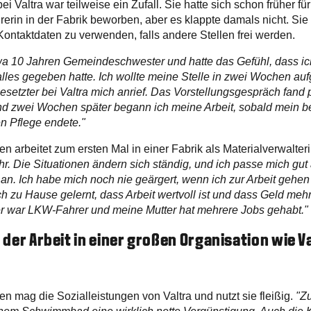
ei Valtra war teilweise ein Zufall. Sie hatte sich schon früher für
rerin in der Fabrik beworben, aber es klappte damals nicht. Sie
 Kontaktdaten zu verwenden, falls andere Stellen frei werden.
twa 10 Jahren Gemeindeschwester und hatte das Gefühl, dass ic
lles gegeben hatte. Ich wollte meine Stelle in zwei Wochen au
gesetzter bei Valtra mich anrief. Das Vorstellungsgespräch fand 
Und zwei Wochen später begann ich meine Arbeit, sobald mein bef
en Pflege endete."
n arbeitet zum ersten Mal in einer Fabrik als Materialverwalter
hr. Die Situationen ändern sich ständig, und ich passe mich gut 
n. Ich habe mich noch nie geärgert, wenn ich zur Arbeit gehe
h zu Hause gelernt, dass Arbeit wertvoll ist und dass Geld mehr 
er war LKW-Fahrer und meine Mutter hat mehrere Jobs gehabt."
e der Arbeit in einer großen Organisation wie V
n mag die Sozialleistungen von Valtra und nutzt sie fleißig.
"Zu