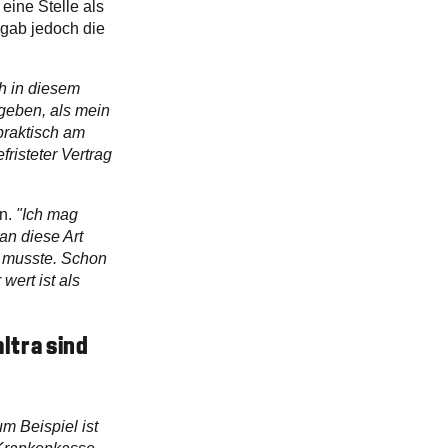
 eine Stelle als
 gab jedoch die
h in diesem
fgeben, als mein
praktisch am
risteter Vertrag
in.
"Ich mag
an diese Art
n musste. Schon
wert ist als
altra sind
m Beispiel ist