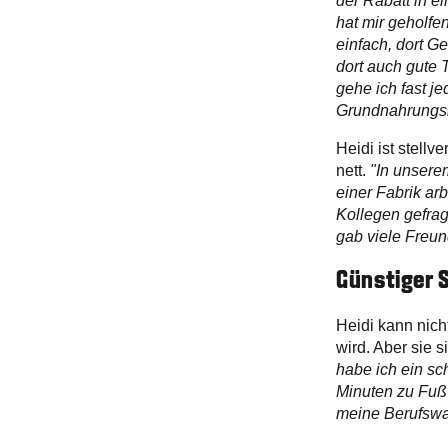
der Rabatt in 
hat mir geholfe
einfach, dort G
dort auch gute T
gehe ich fast je
Grundnahrungsm
Heidi ist stellv
nett.
"In unsere
einer Fabrik ar
Kollegen gefrag
gab viele Freund
Günstiger S
Heidi kann nich
wird. Aber sie 
habe ich ein sc
Minuten zu Fuß 
meine Berufswah