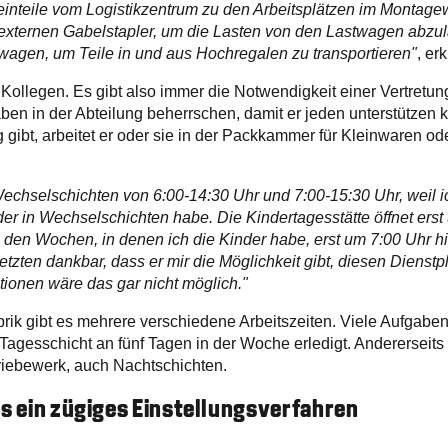
leinteile vom Logistikzentrum zu den Arbeitsplätzen im Montag
 externen Gabelstapler, um die Lasten von den Lastwagen abzu
agen, um Teile in und aus Hochregalen zu transportieren"
, erk
 Kollegen. Es gibt also immer die Notwendigkeit einer Vertretun
ben in der Abteilung beherrschen, damit er jeden unterstützen
g gibt, arbeitet er oder sie in der Packkammer für Kleinwaren od
 Wechselschichten von 6:00-14:30 Uhr und 7:00-15:30 Uhr, weil 
der in Wechselschichten habe. Die Kindertagesstätte öffnet erst
n den Wochen, in denen ich die Kinder habe, erst um 7:00 Uhr hi
zten dankbar, dass er mir die Möglichkeit gibt, diesen Dienstpl
tionen wäre das gar nicht möglich."
abrik gibt es mehrere verschiedene Arbeitszeiten. Viele Aufgabe
Tagesschicht an fünf Tagen in der Woche erledigt. Andererseits 
riebewerk, auch Nachtschichten.
ss ein zügiges Einstellungsverfahren