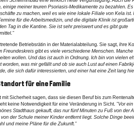
einem Schwimmbad eine wirklich nette Vergünstigung. Auch die
n, einige meiner teuren Psoriasis-Medikamente zu bezahlen. Es 
eschäfte zu machen, weil es wie eine lokale Filiale von Kela is
ermine für die Arbeitsmedizin, und die digitale Klinik ist großa
den Tag in die Kantine. Sie ist sehr preiswert und es gibt gute
ittel."
ertretende Betriebsrätin in der Materialabteilung. Sie sagt, ihre 
m Freundeskreis gibt es viele verschiedene Menschen. Manche 
beiten wollen. Und das ist auch in Ordnung. Ich bin von vielen 
t worden, was mir gefällt und ob sie auch Lust auf einen Fabrikj
e, die sich dafür interessierten, und einer hat eine Zeit lang hie
tandort für eine Familie
t mit Sicherheit sagen, dass sie diesen Beruf bis zum Rentenal
sieht keine Notwendigkeit für eine Veränderung in Sicht.
"Vor ein
hönes Stadthaus gekauft, das nur fünf Minuten zu Fuß von der Ar
von der Schule meiner Kinder entfernt liegt. Solche Dinge bee
l und meine Pläne für die Zukunft."