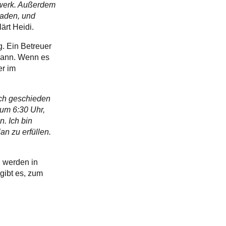
ewerk. Außerdem
laden, und
lärt Heidi.
g. Ein Betreuer
 kann. Wenn es
er im
ich geschieden
 um 6:30 Uhr,
n. Ich bin
an zu erfüllen.
n werden in
gibt es, zum