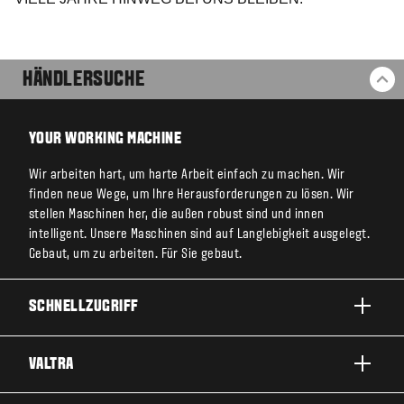
HÄNDLERSUCHE
ZU
YOUR WORKING MACHINE
Wir arbeiten hart, um harte Arbeit einfach zu machen. Wir
finden neue Wege, um Ihre Herausforderungen zu lösen. Wir
stellen Maschinen her, die außen robust sind und innen
intelligent. Unsere Maschinen sind auf Langlebigkeit ausgelegt.
Gebaut, um zu arbeiten. Für Sie gebaut.
SCHNELLZUGRIFF
PRODUKTE
VALTRA
EINSATZBEREICHE
ÜBER VALTRA