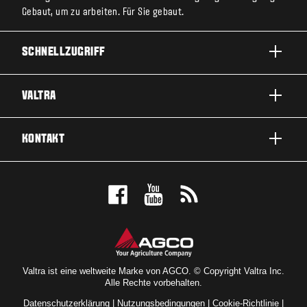
Gebaut, um zu arbeiten. Für Sie gebaut.
SCHNELLZUGRIFF
PRODUKTE
VALTRA
EINSATZBEREICHE
ÜBER VALTRA
KONTAKT
SERVICE & REPARATUR
NEWS
KONTAKTIEREN SIE UNS
FANS
PROBEFAHRT MACHEN
VALTRA BLOG
ANGEBOT ANFORDERN
VALTRA SHOP
HÄNDLERSUCHE
Valtra ist eine weltweite Marke von AGCO. © Copyright Valtra Inc.
Alle Rechte vorbehalten.
Datenschutzerklärung
|
Nutzungsbedingungen
|
Cookie-Richtlinie
|