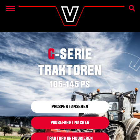
SUCH
Menu
G
-SERIE
TRAKTOREN
105-145 PS
PROSPEKT ANSEHEN
PROBEFAHRT MACHEN
TRAKTOR KONFIGURIEREN