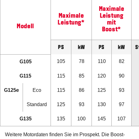
Maximale
Maximale
Leistung
Leistung*
mit
Modell
Boost*
P
S
kW
PS
kW
S
105
78
110
82
G105
G115
115
85
120
90
G125e
Eco
115
86
125
93
Standard
125
93
130
97
G135
135
100
145
107
Weitere Motordaten finden Sie im Prospekt. Die Boost-