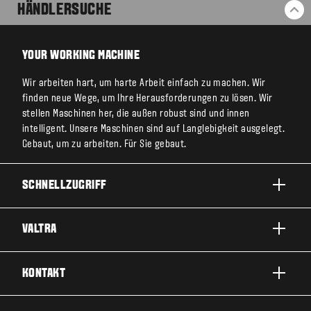
HÄNDLERSUCHE
ZU
YOUR WORKING MACHINE
Wir arbeiten hart, um harte Arbeit einfach zu machen. Wir
finden neue Wege, um Ihre Herausforderungen zu lösen. Wir
stellen Maschinen her, die außen robust sind und innen
intelligent. Unsere Maschinen sind auf Langlebigkeit ausgelegt.
Gebaut, um zu arbeiten. Für Sie gebaut.
SCHNELLZUGRIFF
PRODUKTE
VALTRA
EINSATZBEREICHE
ÜBER VALTRA
KONTAKT
SERVICE & REPARATUR
NEWS
KONTAKTIEREN SIE UNS