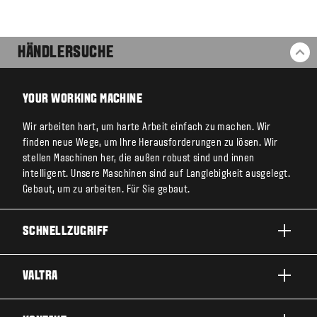
HÄNDLERSUCHE
ZU
YOUR WORKING MACHINE
Wir arbeiten hart, um harte Arbeit einfach zu machen. Wir
finden neue Wege, um Ihre Herausforderungen zu lösen. Wir
stellen Maschinen her, die außen robust sind und innen
intelligent. Unsere Maschinen sind auf Langlebigkeit ausgelegt.
Gebaut, um zu arbeiten. Für Sie gebaut.
SCHNELLZUGRIFF
PRODUKTE
VALTRA
EINSATZBEREICHE
ÜBER VALTRA