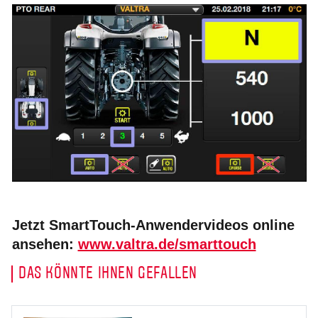
Jetzt SmartTouch-Anwendervideos online
ansehen:
www.valtra.de/smarttouch
DAS KÖNNTE IHNEN GEFALLEN