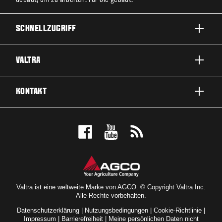
SCHNELLZUGRIFF
PRODUKTE
VALTRA
EINSATZBEREICHE
ÜBER VALTRA
KONTAKT
SERVICE & REPARATUR
NEWS
KONTAKTIEREN SIE UNS
FANS
PROBEFAHRT MACHEN
VALTRA BLOG
ANGEBOT ANFORDERN
VALTRA SHOP
HÄNDLERSUCHE
Valtra ist eine weltweite Marke von AGCO. © Copyright Valtra Inc.
Alle Rechte vorbehalten.
Datenschutzerklärung
|
Nutzungsbedingungen
|
Cookie-Richtlinie
|
Impressum
|
Barrierefreiheit
|
Meine persönlichen Daten nicht