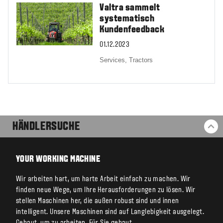
Valtra sammelt
systematisch
Kundenfeedback
01.12.2023
Services,
Tractors
HÄNDLERSUCHE
ZU
YOUR WORKING MACHINE
Wir arbeiten hart, um harte Arbeit einfach zu machen. Wir
finden neue Wege, um Ihre Herausforderungen zu lösen. Wir
stellen Maschinen her, die außen robust sind und innen
intelligent. Unsere Maschinen sind auf Langlebigkeit ausgelegt.
Gebaut, um zu arbeiten. Für Sie gebaut.