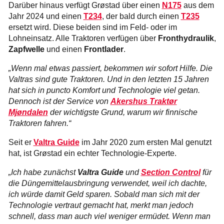
Darüber hinaus verfügt Grøstad über einen
N175
aus dem
Jahr 2024 und einen
T234
, der bald durch einen
T235
ersetzt wird. Diese beiden sind im Feld- oder im
Lohneinsatz. Alle Traktoren verfügen über
Fronthydraulik
,
Zapfwelle
und einen
Frontlader
.
„Wenn mal etwas passiert, bekommen wir sofort Hilfe. Die
Valtras sind gute Traktoren. Und in den letzten 15 Jahren
hat sich in puncto Komfort und Technologie viel getan.
Dennoch ist der Service von
Akershus Traktør
Mjøndalen
der wichtigste Grund, warum wir finnische
Traktoren fahren.“
Seit er
Valtra Guide
im Jahr 2020 zum ersten Mal genutzt
hat, ist Grøstad ein echter Technologie-Experte.
„Ich habe zunächst
Valtra Guide
und
Section Control
für
die Düngemittelausbringung verwendet, weil ich dachte,
ich würde damit Geld sparen. Sobald man sich mit der
Technologie vertraut gemacht hat, merkt man jedoch
schnell, dass man auch viel weniger ermüdet. Wenn man