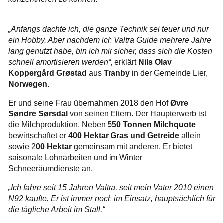
„Anfangs dachte ich, die ganze Technik sei teuer und nur
ein Hobby. Aber nachdem ich Valtra Guide mehrere Jahre
lang genutzt habe, bin ich mir sicher, dass sich die Kosten
schnell amortisieren werden“
, erklärt
Nils Olav
Koppergård Grøstad
aus
Tranby
in der Gemeinde Lier,
Norwegen
.
Er und seine Frau übernahmen 2018 den Hof
Øvre
Søndre Sørsdal
von seinen Eltern. Der Haupterwerb ist
die Milchproduktion. Neben
550 Tonnen Milchquote
bewirtschaftet er
400 Hektar Gras und Getreide
allein
sowie 2
00 Hektar
gemeinsam mit anderen. Er bietet
saisonale Lohnarbeiten und im Winter
Schneeräumdienste an.
„Ich fahre seit 15 Jahren Valtra, seit mein Vater 2010 einen
N92 kaufte. Er ist immer noch im Einsatz, hauptsächlich für
die tägliche Arbeit im Stall.“