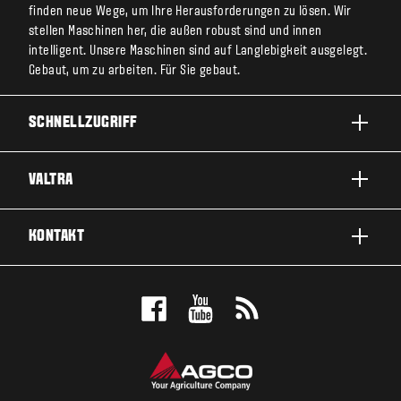
finden neue Wege, um Ihre Herausforderungen zu lösen. Wir
stellen Maschinen her, die außen robust sind und innen
intelligent. Unsere Maschinen sind auf Langlebigkeit ausgelegt.
Gebaut, um zu arbeiten. Für Sie gebaut.
SCHNELLZUGRIFF
PRODUKTE
VALTRA
EINSATZBEREICHE
ÜBER VALTRA
KONTAKT
SERVICE & REPARATUR
NEWS
KONTAKTIEREN SIE UNS
FANS
PROBEFAHRT MACHEN
VALTRA BLOG
ANGEBOT ANFORDERN
VALTRA SHOP
HÄNDLERSUCHE