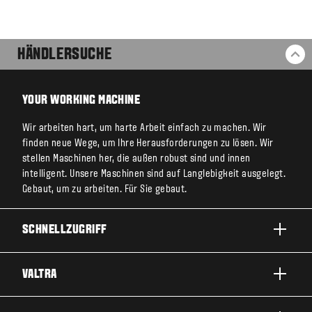
HÄNDLERSUCHE
ZU
YOUR WORKING MACHINE
Wir arbeiten hart, um harte Arbeit einfach zu machen. Wir
finden neue Wege, um Ihre Herausforderungen zu lösen. Wir
stellen Maschinen her, die außen robust sind und innen
intelligent. Unsere Maschinen sind auf Langlebigkeit ausgelegt.
Gebaut, um zu arbeiten. Für Sie gebaut.
SCHNELLZUGRIFF
PRODUKTE
VALTRA
EINSATZBEREICHE
ÜBER VALTRA