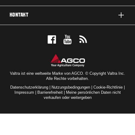
EINSATZBEREICHE
ÜBER VALTRA
KONTAKT
SERVICE & REPARATUR
NEWS
KONTAKTIEREN SIE UNS
FANS
PROBEFAHRT MACHEN
VALTRA BLOG
ANGEBOT ANFORDERN
VALTRA SHOP
HÄNDLERSUCHE
Valtra ist eine weltweite Marke von AGCO. © Copyright Valtra Inc.
Alle Rechte vorbehalten.
Datenschutzerklärung
|
Nutzungsbedingungen
|
Cookie-Richtlinie
|
Impressum
|
Barrierefreiheit
|
Meine persönlichen Daten nicht
verkaufen oder weitergeben