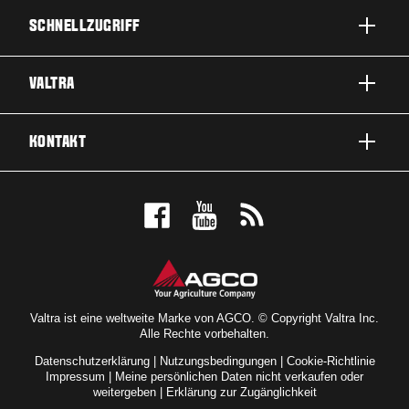
SCHNELLZUGRIFF
PRODUKTE
VALTRA
EINSATZBEREICHE
ÜBER VALTRA
KONTAKT
SERVICE & REPARATUR
NEWS
KONTAKTIEREN SIE UNS
FÜR DIE FANS
PROBEFAHRT
VALTRA BLOG
HÄNDLERSUCHE
VALTRA SHOP
Valtra ist eine weltweite Marke von AGCO. © Copyright Valtra Inc.
Alle Rechte vorbehalten.
Datenschutzerklärung
|
Nutzungsbedingungen
|
Cookie-Richtlinie
Impressum
|
Meine persönlichen Daten nicht verkaufen oder
weitergeben
|
Erklärung zur Zugänglichkeit