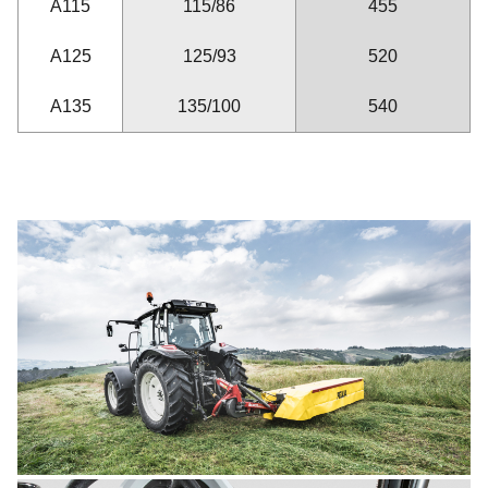
A115
115/86
455
A125
125/93
520
A135
135/100
540