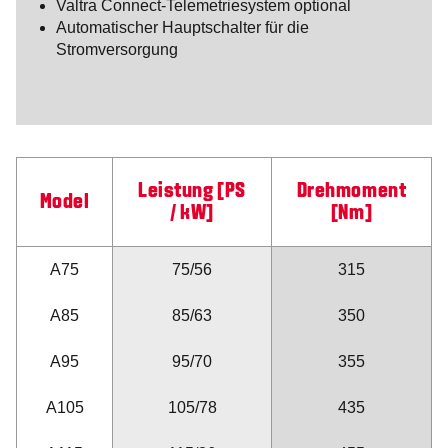
Valtra Connect-Telemetriesystem optional
Automatischer Hauptschalter für die
Stromversorgung
Leistung [PS
Drehmoment
Model
/ kW]
[Nm]
A75
75/56
315
A85
85/63
350
A95
95/70
355
A105
105/78
435