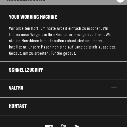
ZU
YOUR WORKING MACHINE
Wir arbeiten hart, um harte Arbeit einfach zu machen. Wir
finden neue Wege, um Ihre Herausforderungen zu lösen. Wir
stellen Maschinen her, die außen robust sind und innen
intelligent. Unsere Maschinen sind auf Langlebigkeit ausgelegt.
Gebaut, um zu arbeiten. Für Sie gebaut.
SCHNELLZUGRIFF
PRODUKTE
VALTRA
EINSATZBEREICHE
ÜBER VALTRA
KONTAKT
SERVICE & REPARATUR
NEWS
KONTAKTIEREN SIE UNS
FÜR DIE FANS