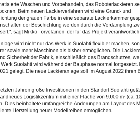
atisierte Waschen und Vorbehandeln, das Roboterlackieren se
rocknen. Beim neuen Lackierverfahren wird eine Grund- und
chtung der grauen Farbe in eine separate Lackierkammer gesp
genschaften der Beschichtung werden durch die Verdampfung z
ert.“, sagt Mikko Torvelainen, der für das Projekt verantwortlich 
nlage wird nicht nur das Werk in Suolahti flexibler machen, so
rer sowie mehr Maschinen als bisher ermöglichen. Die Lackierer
und Sicherheit der Fabrik, einschließlich des Brandschutzes, we
 Werk Suolahti wird während der Bauphase normal fortgesetzt.
21 gelegt. Die neue Lackieranlage soll im August 2022 ihren B
tzten Jahren große Investitionen in den Standort Suolahti getät
andneues Logistikzentrum mit einer Fläche von 9.000 m² (ca. 1
. Dies beinhaltete umfangreiche Änderungen am Layout des M
iziente Herstellung neuer Modellreihen ermöglichen.