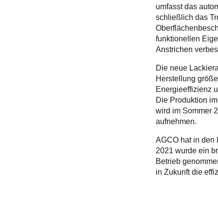
umfasst das autom
schließlich das T
Oberflächenbeschi
funktionellen Ei
Anstrichen verbess
Die neue Lackiera
Herstellung größe
Energieeffizienz 
Die Produktion im
wird im Sommer 20
aufnehmen.
AGCO hat in den le
2021 wurde ein br
Betrieb genommen
in Zukunft die eff