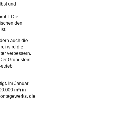
lbst und
rüht. Die
wischen den
ist.
ndern auch die
ei wird die
iter verbessern.
 Der Grundstein
etrieb
igt. Im Januar
00.000 m³) in
ontagewerks, die