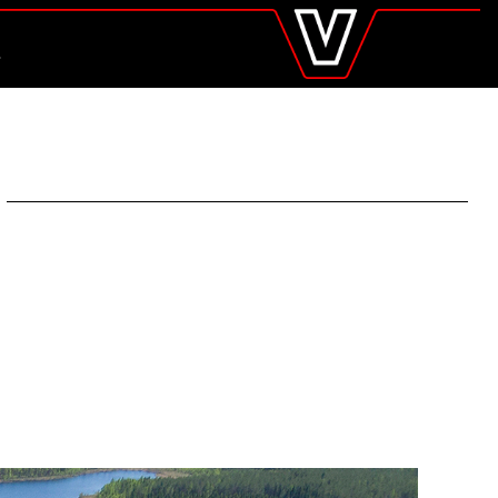
valtra
.at
Global
UCHE
Europe
Austria
Belgium
Czech Republic
Denmark
Estonia
Finland
France
Germany
Hungary
Italy
Latvia
Lithuania
The Netherlands
Norway
Poland
Portugal