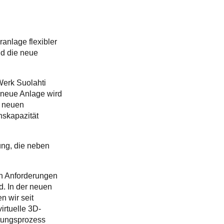
anlage flexibler
nd die neue
 Werk Suolahti
e neue Anlage wird
r neuen
nskapazität
ung, die neben
en Anforderungen
. In der neuen
n wir seit
irtuelle 3D-
tungsprozess