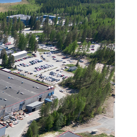
Slovakia
Spain
Sweden
United Kingdom
Eastern Europe
Україна
South America
Brazil
Middle East
United Arab Emirates
Africa
English
Asia
China
Australia
Australia & New Zealand