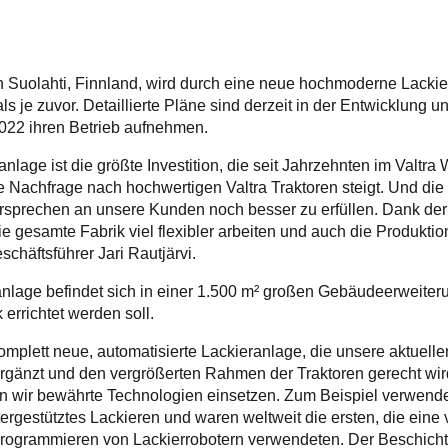
n Suolahti, Finnland, wird durch eine neue hochmoderne Lackier
ls je zuvor. Detaillierte Pläne sind derzeit in der Entwicklung u
2022 ihren Betrieb aufnehmen.
nlage ist die größte Investition, die seit Jahrzehnten im Valtra
ie Nachfrage nach hochwertigen Valtra Traktoren steigt. Und di
ersprechen an unsere Kunden noch besser zu erfüllen. Dank de
ie gesamte Fabrik viel flexibler arbeiten und auch die Produktio
schäftsführer Jari Rautjärvi.
nlage befindet sich in einer 1.500 m² großen Gebäudeerweiter
rrichtet werden soll.
omplett neue, automatisierte Lackieranlage, die unsere aktuell
gänzt und den vergrößerten Rahmen der Traktoren gerecht wird
n wir bewährte Technologien einsetzen. Zum Beispiel verwende
rgestütztes Lackieren und waren weltweit die ersten, die eine v
grammieren von Lackierrobotern verwendeten. Der Beschich