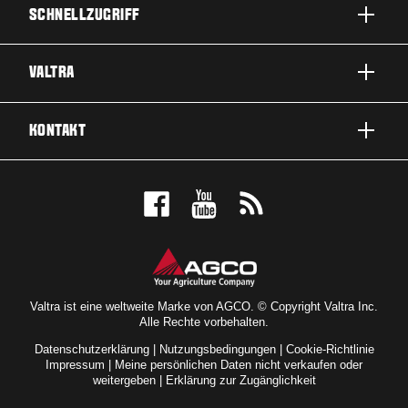
SCHNELLZUGRIFF
PRODUKTE
VALTRA
EINSATZBEREICHE
ÜBER VALTRA
KONTAKT
SERVICE & REPARATUR
NEWS
KONTAKTIEREN SIE UNS
FÜR DIE FANS
PROBEFAHRT
VALTRA BLOG
HÄNDLERSUCHE
VALTRA SHOP
Valtra ist eine weltweite Marke von AGCO. © Copyright Valtra Inc.
Alle Rechte vorbehalten.
Datenschutzerklärung
|
Nutzungsbedingungen
|
Cookie-Richtlinie
Impressum
|
Meine persönlichen Daten nicht verkaufen oder
weitergeben
|
Erklärung zur Zugänglichkeit