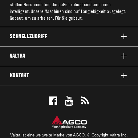
stellen Maschinen her, die außen robust sind und innen
intelligent. Unsere Maschinen sind auf Langlebigkeit ausgelegt.
Gebaut, um zu arbeiten. Für Sie gebaut.
SCHNELLZUGRIFF
PRODUKTE
VALTRA
EINSATZBEREICHE
ÜBER VALTRA
KONTAKT
SERVICE & REPARATUR
NEWS
KONTAKTIEREN SIE UNS
FÜR DIE FANS
PROBEFAHRT
VALTRA BLOG
HÄNDLERSUCHE
VALTRA SHOP
Valtra ist eine weltweite Marke von AGCO. © Copyright Valtra Inc.