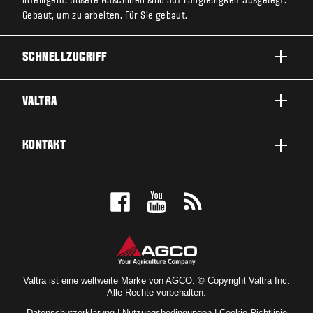
intelligent. Unsere Maschinen sind auf Langlebigkeit ausgelegt.
Gebaut, um zu arbeiten. Für Sie gebaut.
SCHNELLZUGRIFF
PRODUKTE
VALTRA
EINSATZBEREICHE
ÜBER VALTRA
KONTAKT
SERVICE & REPARATUR
NEWS
KONTAKTIEREN SIE UNS
FÜR DIE FANS
PROBEFAHRT
VALTRA BLOG
HÄNDLERSUCHE
VALTRA SHOP
Valtra ist eine weltweite Marke von AGCO. © Copyright Valtra Inc.
Alle Rechte vorbehalten.
Datenschutzerklärung
|
Nutzungsbedingungen
|
Cookie-Richtlinie