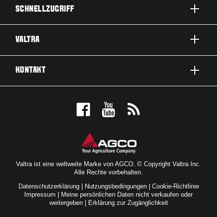
SCHNELLZUGRIFF
PRODUKTE
VALTRA
EINSATZBEREICHE
ÜBER VALTRA
KONTAKT
SERVICE & REPARATUR
NEWS
KONTAKTIEREN SIE UNS
FÜR DIE FANS
PROBEFAHRT
VALTRA BLOG
HÄNDLERSUCHE
VALTRA SHOP
Valtra ist eine weltweite Marke von AGCO. © Copyright Valtra Inc.
Alle Rechte vorbehalten.
Datenschutzerklärung
|
Nutzungsbedingungen
|
Cookie-Richtlinie
Impressum
|
Meine persönlichen Daten nicht verkaufen oder
weitergeben
|
Erklärung zur Zugänglichkeit