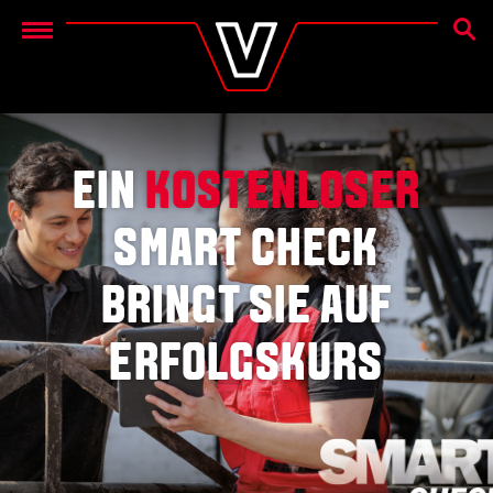
SUCH
Menu
EIN
KOSTENLOSER
SMART CHECK
BRINGT SIE AUF
ERFOLGSKURS